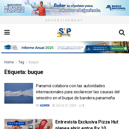
ADVERTISEMENT
Home
Tag
buque
Etiqueta:
buque
Panamá colabora con las autoridades
internacionales para esclarecer las causas del
siniestro en el buque de bandera panameña
BY
ADMIN
JULIO 27, 2023
0
Entrevista Exclusiva Pizza Hut
DESTACADO
planea abrir entre 8 y 10