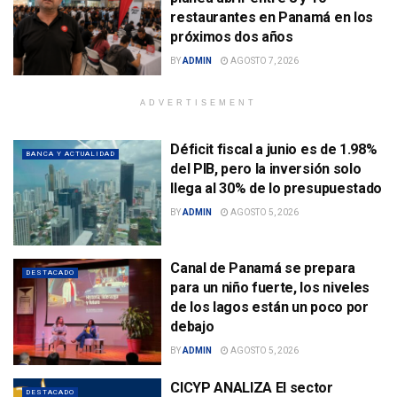
restaurantes en Panamá en los
próximos dos años
BY
ADMIN
AGOSTO 7, 2026
ADVERTISEMENT
Déficit fiscal a junio es de 1.98%
BANCA Y ACTUALIDAD
del PIB, pero la inversión solo
llega al 30% de lo presupuestado
BY
ADMIN
AGOSTO 5, 2026
Canal de Panamá se prepara
DESTACADO
para un niño fuerte, los niveles
de los lagos están un poco por
debajo
BY
ADMIN
AGOSTO 5, 2026
CICYP ANALIZA El sector
DESTACADO