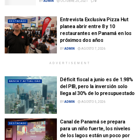
BY
ADMIN
OCTUBRE 25, 2021
0
Entrevista Exclusiva Pizza Hut
DESTACADO
planea abrir entre 8 y 10
restaurantes en Panamá en los
próximos dos años
BY
ADMIN
AGOSTO 7, 2026
ADVERTISEMENT
Déficit fiscal a junio es de 1.98%
BANCA Y ACTUALIDAD
del PIB, pero la inversión solo
llega al 30% de lo presupuestado
BY
ADMIN
AGOSTO 5, 2026
Canal de Panamá se prepara
DESTACADO
para un niño fuerte, los niveles
de los lagos están un poco por