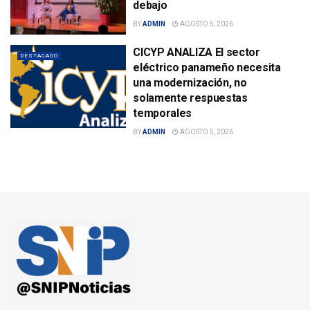
debajo
BY
ADMIN
AGOSTO 5, 2026
CICYP ANALIZA El sector
DESTACADO
eléctrico panameño necesita
una modernización, no
solamente respuestas
temporales
BY
ADMIN
AGOSTO 5, 2026