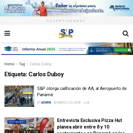
ADVERTISEMENT
Home
Tag
Carlos Duboy
Etiqueta:
Carlos Duboy
S&P otorga calificación de AA, al Aeropuerto de
Panamá
BY
ADMIN
MARZO 20, 2018
0
Entrevista Exclusiva Pizza Hut
DESTACADO
planea abrir entre 8 y 10