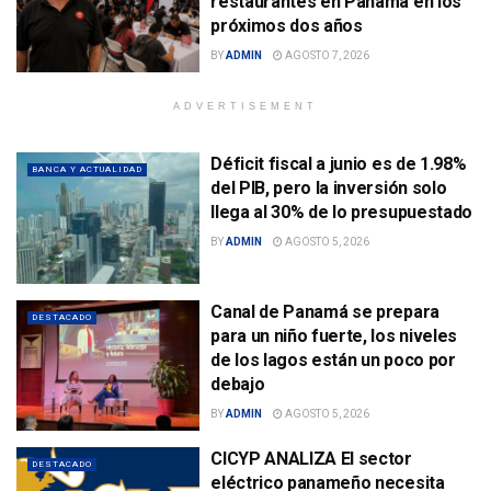
restaurantes en Panamá en los
próximos dos años
BY
ADMIN
AGOSTO 7, 2026
ADVERTISEMENT
Déficit fiscal a junio es de 1.98%
BANCA Y ACTUALIDAD
del PIB, pero la inversión solo
llega al 30% de lo presupuestado
BY
ADMIN
AGOSTO 5, 2026
Canal de Panamá se prepara
DESTACADO
para un niño fuerte, los niveles
de los lagos están un poco por
debajo
BY
ADMIN
AGOSTO 5, 2026
CICYP ANALIZA El sector
DESTACADO
eléctrico panameño necesita