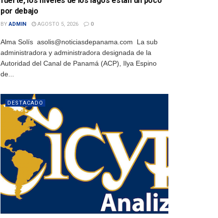
fuerte, los niveles de los lagos están un poco
por debajo
BY
ADMIN
AGOSTO 5, 2026
0
Alma Solís asolis@noticiasdepanama.com La sub
administradora y administradora designada de la
Autoridad del Canal de Panamá (ACP), Ilya Espino
de...
DESTACADO