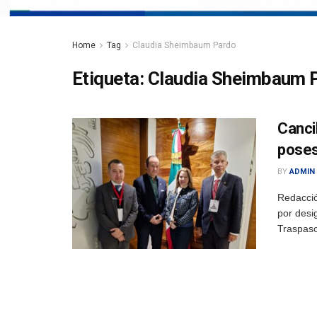
Home
Tag
Claudia Sheimbaum Pardo
Etiqueta:
Claudia Sheimbaum 
Canci
poses
BY
ADMIN
Redacció
por desi
Traspaso