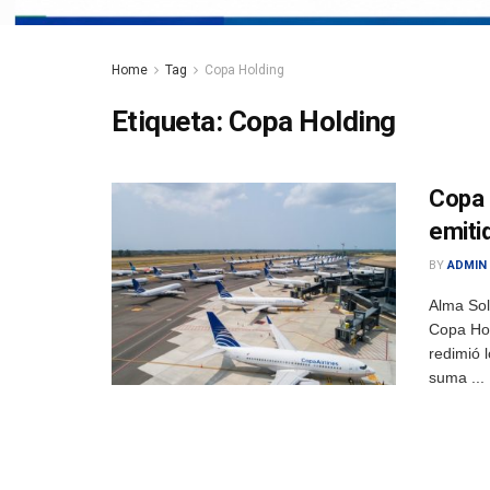
Home
Tag
Copa Holding
Etiqueta:
Copa Holding
Copa 
emiti
BY
ADMIN
Alma So
Copa Hol
redimió 
suma ...