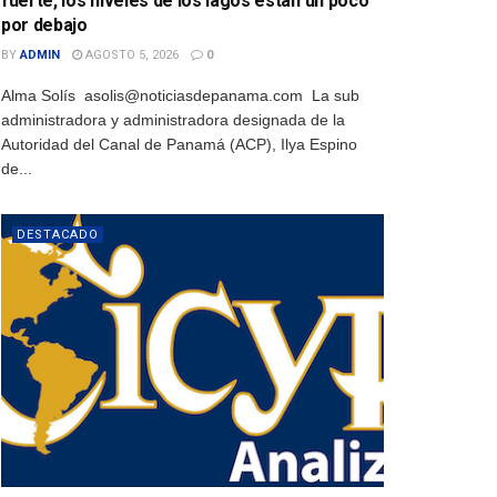
fuerte, los niveles de los lagos están un poco
por debajo
BY
ADMIN
AGOSTO 5, 2026
0
Alma Solís asolis@noticiasdepanama.com La sub
administradora y administradora designada de la
Autoridad del Canal de Panamá (ACP), Ilya Espino
de...
DESTACADO