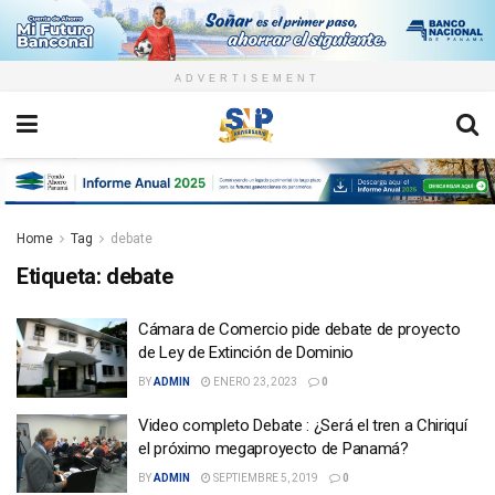
ADVERTISEMENT
Home
Tag
debate
Etiqueta:
debate
Cámara de Comercio pide debate de proyecto
de Ley de Extinción de Dominio
BY
ADMIN
ENERO 23, 2023
0
Video completo Debate : ¿Será el tren a Chiriquí
el próximo megaproyecto de Panamá?
BY
ADMIN
SEPTIEMBRE 5, 2019
0