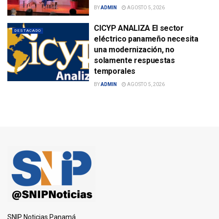
BY
ADMIN
AGOSTO 5, 2026
CICYP ANALIZA El sector
DESTACADO
eléctrico panameño necesita
una modernización, no
solamente respuestas
temporales
BY
ADMIN
AGOSTO 5, 2026
SNIP Noticias Panamá