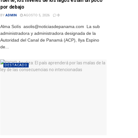
fuerte, los niveles de los lagos están un poco
por debajo
BY
ADMIN
AGOSTO 5, 2026
0
Alma Solís asolis@noticiasdepanama.com La sub
administradora y administradora designada de la
Autoridad del Canal de Panamá (ACP), Ilya Espino
de...
DESTACADO