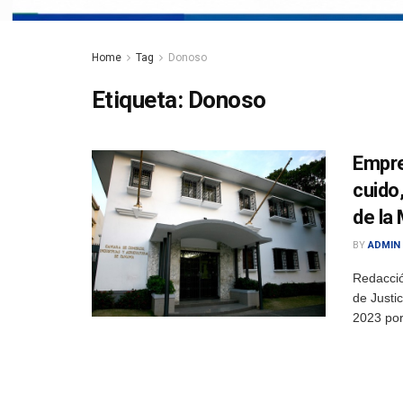
Home
Tag
Donoso
Etiqueta:
Donoso
Empre
cuido
de la
BY
ADMIN
Redacció
de Justic
2023 por 