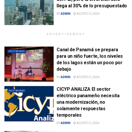
llega al 30% de lo presupuestado
BY
ADMIN
AGOSTO 5, 2026
ADVERTISEMENT
Canal de Panamá se prepara
DESTACADO
para un niño fuerte, los niveles
de los lagos están un poco por
debajo
BY
ADMIN
AGOSTO 5, 2026
CICYP ANALIZA El sector
DESTACADO
eléctrico panameño necesita
una modernización, no
solamente respuestas
temporales
BY
ADMIN
AGOSTO 5, 2026