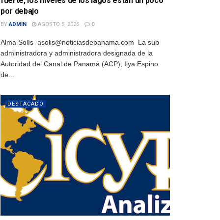
fuerte, los niveles de los lagos están un poco
por debajo
BY
ADMIN
AGOSTO 5, 2026
0
Alma Solís asolis@noticiasdepanama.com La sub
administradora y administradora designada de la
Autoridad del Canal de Panamá (ACP), Ilya Espino
de...
DESTACADO