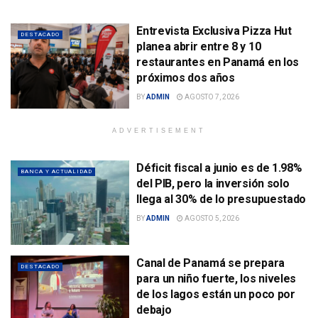
Entrevista Exclusiva Pizza Hut
DESTACADO
planea abrir entre 8 y 10
restaurantes en Panamá en los
próximos dos años
BY
ADMIN
AGOSTO 7, 2026
ADVERTISEMENT
Déficit fiscal a junio es de 1.98%
BANCA Y ACTUALIDAD
del PIB, pero la inversión solo
llega al 30% de lo presupuestado
BY
ADMIN
AGOSTO 5, 2026
Canal de Panamá se prepara
DESTACADO
para un niño fuerte, los niveles
de los lagos están un poco por
debajo