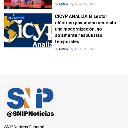
BY
ADMIN
AGOSTO 5, 2026
CICYP ANALIZA El sector
DESTACADO
eléctrico panameño necesita
una modernización, no
solamente respuestas
temporales
BY
ADMIN
AGOSTO 5, 2026
SNIP Noticias Panamá