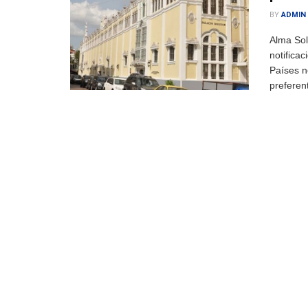
BY
ADMIN
Alma Sol
notificac
Países n
preferent