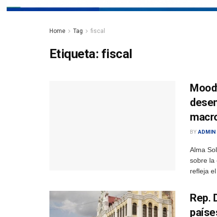
Home
Tag
fiscal
Etiqueta:
fiscal
Moody
desem
macr
BY
ADMIN
Alma So
sobre la 
refleja 
Rep. 
paíse