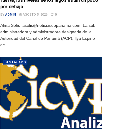
fuerte, los niveles de los lagos están un poco
por debajo
BY
ADMIN
AGOSTO 5, 2026
0
Alma Solís asolis@noticiasdepanama.com La sub
administradora y administradora designada de la
Autoridad del Canal de Panamá (ACP), Ilya Espino
de...
DESTACADO