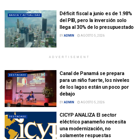
Déficit fiscal a junio es de 1.98%
BANCA Y ACTUALIDAD
del PIB, pero la inversión solo
llega al 30% de lo presupuestado
BY
ADMIN
AGOSTO 5, 2026
ADVERTISEMENT
Canal de Panamá se prepara
DESTACADO
para un niño fuerte, los niveles
de los lagos están un poco por
debajo
BY
ADMIN
AGOSTO 5, 2026
CICYP ANALIZA El sector
DESTACADO
eléctrico panameño necesita
una modernización, no
solamente respuestas