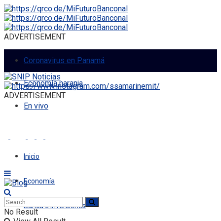
ADVERTISEMENT
Coronavirus en Panamá
Economía naranja
ADVERTISEMENT
En vivo
Inicio
Economía
Banca e Inversiones
No Result