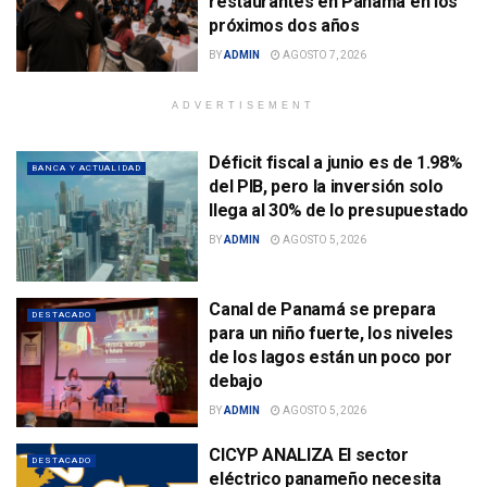
restaurantes en Panamá en los
próximos dos años
BY
ADMIN
AGOSTO 7, 2026
ADVERTISEMENT
Déficit fiscal a junio es de 1.98%
BANCA Y ACTUALIDAD
del PIB, pero la inversión solo
llega al 30% de lo presupuestado
BY
ADMIN
AGOSTO 5, 2026
Canal de Panamá se prepara
DESTACADO
para un niño fuerte, los niveles
de los lagos están un poco por
debajo
BY
ADMIN
AGOSTO 5, 2026
CICYP ANALIZA El sector
DESTACADO
eléctrico panameño necesita