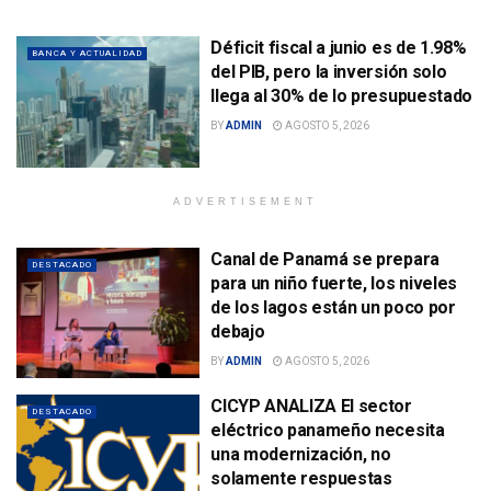
Déficit fiscal a junio es de 1.98%
BANCA Y ACTUALIDAD
del PIB, pero la inversión solo
llega al 30% de lo presupuestado
BY
ADMIN
AGOSTO 5, 2026
ADVERTISEMENT
Canal de Panamá se prepara
DESTACADO
para un niño fuerte, los niveles
de los lagos están un poco por
debajo
BY
ADMIN
AGOSTO 5, 2026
CICYP ANALIZA El sector
DESTACADO
eléctrico panameño necesita
una modernización, no
solamente respuestas