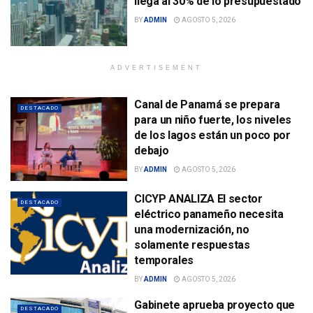
llega al 30% de lo presupuestado
BY
ADMIN
AGOSTO 5, 2026
ADVERTISEMENT
Canal de Panamá se prepara
DESTACADO
para un niño fuerte, los niveles
de los lagos están un poco por
debajo
BY
ADMIN
AGOSTO 5, 2026
CICYP ANALIZA El sector
DESTACADO
eléctrico panameño necesita
una modernización, no
solamente respuestas
temporales
BY
ADMIN
AGOSTO 5, 2026
Gabinete aprueba proyecto que
DESTACADO