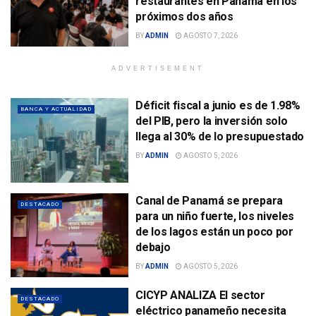
restaurantes en Panamá en los
próximos dos años
BY
ADMIN
AGOSTO 7, 2026
ADVERTISEMENT
Déficit fiscal a junio es de 1.98%
BANCA Y ACTUALIDAD
del PIB, pero la inversión solo
llega al 30% de lo presupuestado
BY
ADMIN
AGOSTO 5, 2026
Canal de Panamá se prepara
DESTACADO
para un niño fuerte, los niveles
de los lagos están un poco por
debajo
BY
ADMIN
AGOSTO 5, 2026
CICYP ANALIZA El sector
DESTACADO
eléctrico panameño necesita