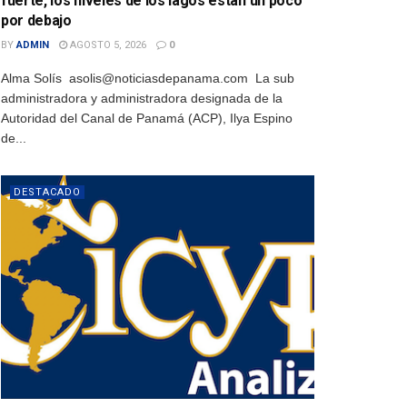
fuerte, los niveles de los lagos están un poco
por debajo
BY
ADMIN
AGOSTO 5, 2026
0
Alma Solís asolis@noticiasdepanama.com La sub
administradora y administradora designada de la
Autoridad del Canal de Panamá (ACP), Ilya Espino
de...
DESTACADO