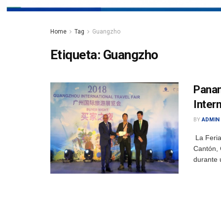
Home
Tag
Guangzho
Etiqueta:
Guangzho
Panam
Inter
BY
ADMIN
La Feria
Cantón, 
durante 