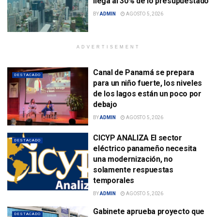
llega al 30% de lo presupuestado
BY
ADMIN
AGOSTO 5, 2026
ADVERTISEMENT
Canal de Panamá se prepara
DESTACADO
para un niño fuerte, los niveles
de los lagos están un poco por
debajo
BY
ADMIN
AGOSTO 5, 2026
CICYP ANALIZA El sector
DESTACADO
eléctrico panameño necesita
una modernización, no
solamente respuestas
temporales
BY
ADMIN
AGOSTO 5, 2026
Gabinete aprueba proyecto que
DESTACADO