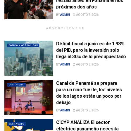
restaurantes en Panamá en los
próximos dos años
BY
ADMIN
AGOSTO 7, 2026
ADVERTISEMENT
Déficit fiscal a junio es de 1.98%
BANCA Y ACTUALIDAD
del PIB, pero la inversión solo
llega al 30% de lo presupuestado
BY
ADMIN
AGOSTO 5, 2026
Canal de Panamá se prepara
DESTACADO
para un niño fuerte, los niveles
de los lagos están un poco por
debajo
BY
ADMIN
AGOSTO 5, 2026
CICYP ANALIZA El sector
DESTACADO
eléctrico panameño necesita