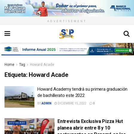
ADVERTISEMENT
Home
Tag
Howard Acade
Etiqueta:
Howard Acade
Howard Academy tendrá su primera graduación
de bachillerato este 2022
BY
ADMIN
DICIEMBRE 15, 2022
0
Entrevista Exclusiva Pizza Hut
DESTACADO
planea abrir entre 8 y 10