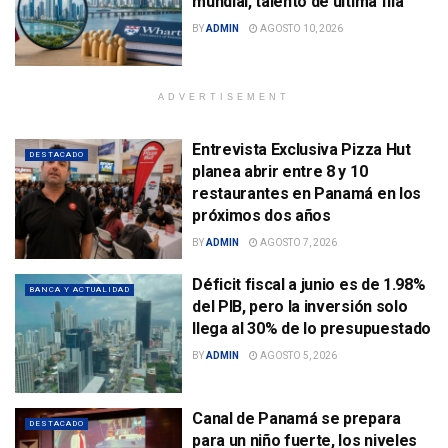
mundial, talento de última fila
BY
ADMIN
AGOSTO 10, 2026
ADVERTISEMENT
Entrevista Exclusiva Pizza Hut
DESTACADO
planea abrir entre 8 y 10
restaurantes en Panamá en los
próximos dos años
BY
ADMIN
AGOSTO 7, 2026
Déficit fiscal a junio es de 1.98%
BANCA Y ACTUALIDAD
del PIB, pero la inversión solo
llega al 30% de lo presupuestado
BY
ADMIN
AGOSTO 5, 2026
Canal de Panamá se prepara
DESTACADO
para un niño fuerte, los niveles