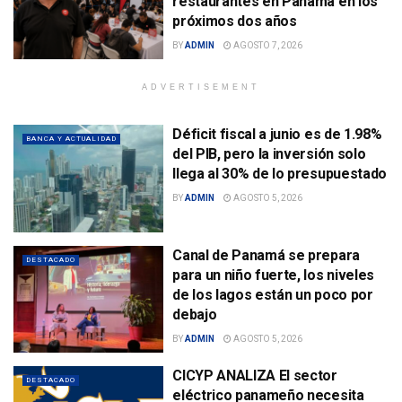
restaurantes en Panamá en los
próximos dos años
BY
ADMIN
AGOSTO 7, 2026
ADVERTISEMENT
Déficit fiscal a junio es de 1.98%
BANCA Y ACTUALIDAD
del PIB, pero la inversión solo
llega al 30% de lo presupuestado
BY
ADMIN
AGOSTO 5, 2026
Canal de Panamá se prepara
DESTACADO
para un niño fuerte, los niveles
de los lagos están un poco por
debajo
BY
ADMIN
AGOSTO 5, 2026
CICYP ANALIZA El sector
DESTACADO
eléctrico panameño necesita