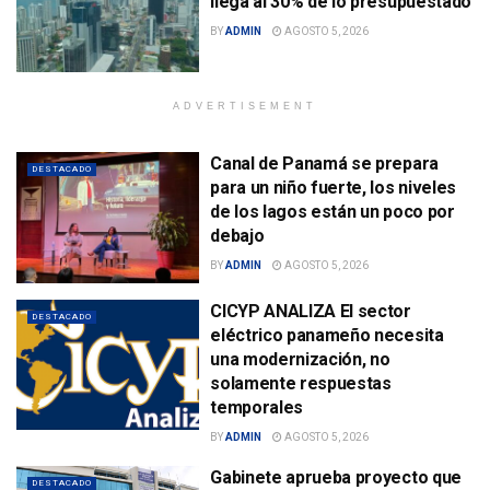
llega al 30% de lo presupuestado
BY
ADMIN
AGOSTO 5, 2026
ADVERTISEMENT
Canal de Panamá se prepara
DESTACADO
para un niño fuerte, los niveles
de los lagos están un poco por
debajo
BY
ADMIN
AGOSTO 5, 2026
CICYP ANALIZA El sector
DESTACADO
eléctrico panameño necesita
una modernización, no
solamente respuestas
temporales
BY
ADMIN
AGOSTO 5, 2026
Gabinete aprueba proyecto que
DESTACADO