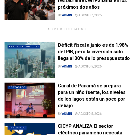
restaurantes en Panamá en los
próximos dos años
BY
ADMIN
AGOSTO 7, 2026
ADVERTISEMENT
Déficit fiscal a junio es de 1.98%
BANCA Y ACTUALIDAD
del PIB, pero la inversión solo
llega al 30% de lo presupuestado
BY
ADMIN
AGOSTO 5, 2026
Canal de Panamá se prepara
DESTACADO
para un niño fuerte, los niveles
de los lagos están un poco por
debajo
BY
ADMIN
AGOSTO 5, 2026
CICYP ANALIZA El sector
DESTACADO
eléctrico panameño necesita