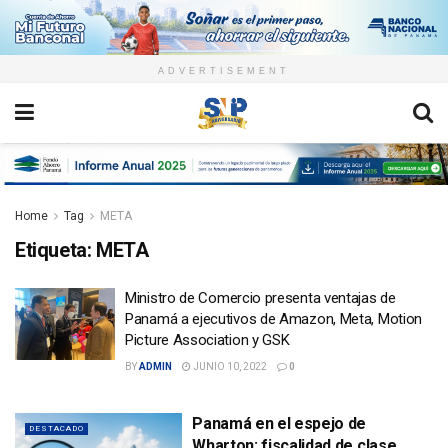
ADVERTISEMENT
Home
Tag
META
Etiqueta:
META
Ministro de Comercio presenta ventajas de
Panamá a ejecutivos de Amazon, Meta, Motion
Picture Association y GSK
BY
ADMIN
JUNIO 10, 2022
0
Panamá en el espejo de
DESTACADO
Wharton: fiscalidad de clase