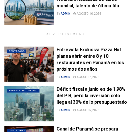
mundial, talento de última fila
BY
ADMIN
AGOSTO 10, 2026
ADVERTISEMENT
Entrevista Exclusiva Pizza Hut
DESTACADO
planea abrir entre 8 y 10
restaurantes en Panamá en los
próximos dos años
BY
ADMIN
AGOSTO 7, 2026
Déficit fiscal a junio es de 1.98%
BANCA Y ACTUALIDAD
del PIB, pero la inversión solo
llega al 30% de lo presupuestado
BY
ADMIN
AGOSTO 5, 2026
Canal de Panamá se prepara
DESTACADO