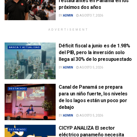
restaurantes en Panamá en los
próximos dos años
BY
ADMIN
AGOSTO 7, 2026
ADVERTISEMENT
Déficit fiscal a junio es de 1.98%
BANCA Y ACTUALIDAD
del PIB, pero la inversión solo
llega al 30% de lo presupuestado
BY
ADMIN
AGOSTO 5, 2026
Canal de Panamá se prepara
DESTACADO
para un niño fuerte, los niveles
de los lagos están un poco por
debajo
BY
ADMIN
AGOSTO 5, 2026
CICYP ANALIZA El sector
DESTACADO
eléctrico panameño necesita