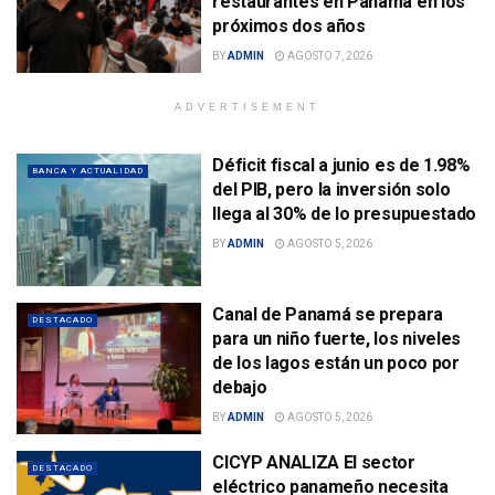
restaurantes en Panamá en los
próximos dos años
BY
ADMIN
AGOSTO 7, 2026
ADVERTISEMENT
Déficit fiscal a junio es de 1.98%
BANCA Y ACTUALIDAD
del PIB, pero la inversión solo
llega al 30% de lo presupuestado
BY
ADMIN
AGOSTO 5, 2026
Canal de Panamá se prepara
DESTACADO
para un niño fuerte, los niveles
de los lagos están un poco por
debajo
BY
ADMIN
AGOSTO 5, 2026
CICYP ANALIZA El sector
DESTACADO
eléctrico panameño necesita