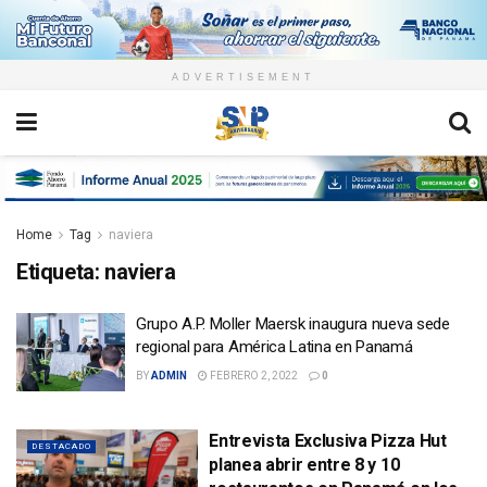
ADVERTISEMENT
Home
Tag
naviera
Etiqueta:
naviera
Grupo A.P. Moller Maersk inaugura nueva sede
regional para América Latina en Panamá
BY
ADMIN
FEBRERO 2, 2022
0
Entrevista Exclusiva Pizza Hut
DESTACADO
planea abrir entre 8 y 10