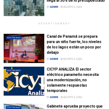
llega al 30% de lo presupuestado
BY
ADMIN
AGOSTO 5, 2026
ADVERTISEMENT
Canal de Panamá se prepara
DESTACADO
para un niño fuerte, los niveles
de los lagos están un poco por
debajo
BY
ADMIN
AGOSTO 5, 2026
CICYP ANALIZA El sector
DESTACADO
eléctrico panameño necesita
una modernización, no
solamente respuestas
temporales
BY
ADMIN
AGOSTO 5, 2026
Gabinete aprueba proyecto que
DESTACADO