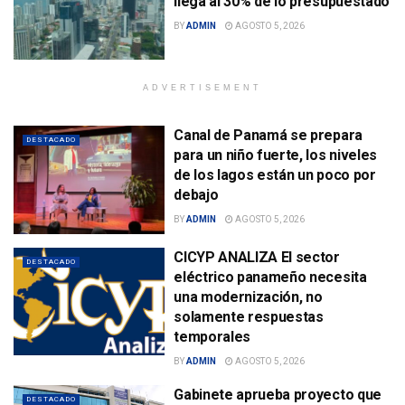
llega al 30% de lo presupuestado
BY
ADMIN
AGOSTO 5, 2026
ADVERTISEMENT
Canal de Panamá se prepara
DESTACADO
para un niño fuerte, los niveles
de los lagos están un poco por
debajo
BY
ADMIN
AGOSTO 5, 2026
CICYP ANALIZA El sector
DESTACADO
eléctrico panameño necesita
una modernización, no
solamente respuestas
temporales
BY
ADMIN
AGOSTO 5, 2026
Gabinete aprueba proyecto que
DESTACADO