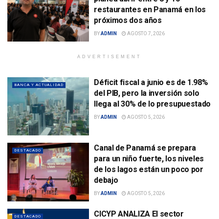
restaurantes en Panamá en los
próximos dos años
BY
ADMIN
AGOSTO 7, 2026
ADVERTISEMENT
Déficit fiscal a junio es de 1.98%
BANCA Y ACTUALIDAD
del PIB, pero la inversión solo
llega al 30% de lo presupuestado
BY
ADMIN
AGOSTO 5, 2026
Canal de Panamá se prepara
DESTACADO
para un niño fuerte, los niveles
de los lagos están un poco por
debajo
BY
ADMIN
AGOSTO 5, 2026
CICYP ANALIZA El sector
DESTACADO