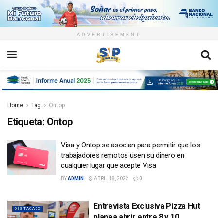
ADVERTISEMENT
Home
Tag
Ontop
Etiqueta:
Ontop
Visa y Ontop se asocian para permitir que los
trabajadores remotos usen su dinero en
cualquier lugar que acepte Visa
BY
ADMIN
ABRIL 18, 2022
0
Entrevista Exclusiva Pizza Hut
DESTACADO
planea abrir entre 8 y 10