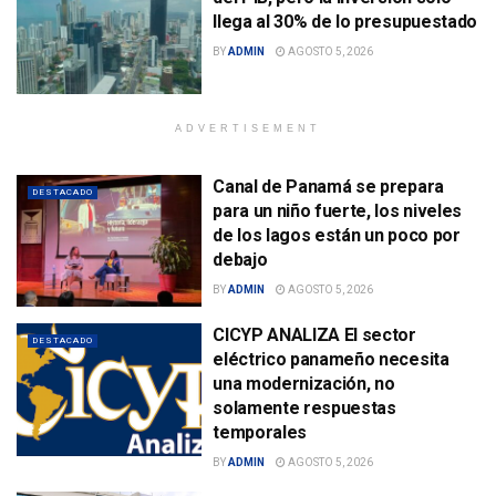
llega al 30% de lo presupuestado
BY
ADMIN
AGOSTO 5, 2026
ADVERTISEMENT
Canal de Panamá se prepara
DESTACADO
para un niño fuerte, los niveles
de los lagos están un poco por
debajo
BY
ADMIN
AGOSTO 5, 2026
CICYP ANALIZA El sector
DESTACADO
eléctrico panameño necesita
una modernización, no
solamente respuestas
temporales
BY
ADMIN
AGOSTO 5, 2026