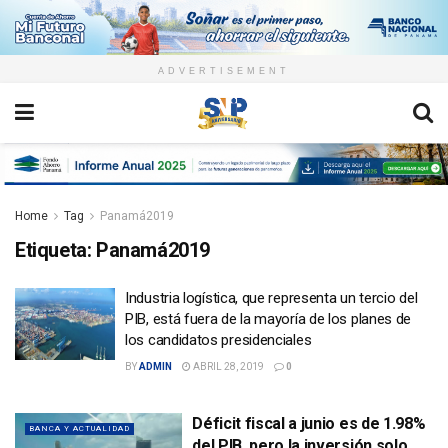
ADVERTISEMENT
Home
Tag
Panamá2019
Etiqueta:
Panamá2019
Industria logística, que representa un tercio del
PIB, está fuera de la mayoría de los planes de
los candidatos presidenciales
BY
ADMIN
ABRIL 28, 2019
0
Déficit fiscal a junio es de 1.98%
BANCA Y ACTUALIDAD
del PIB, pero la inversión solo