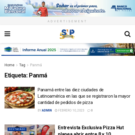
ADVERTISEMENT
Home
Tag
Panmá
Etiqueta:
Panmá
Panamá entre las diez ciudades de
Latinoamérica en las que se registraron la mayor
cantidad de pedidos de pizza
BY
ADMIN
FEBRERO 10, 2023
0
Entrevista Exclusiva Pizza Hut
DESTACADO
planea abrir entre 8 y 10