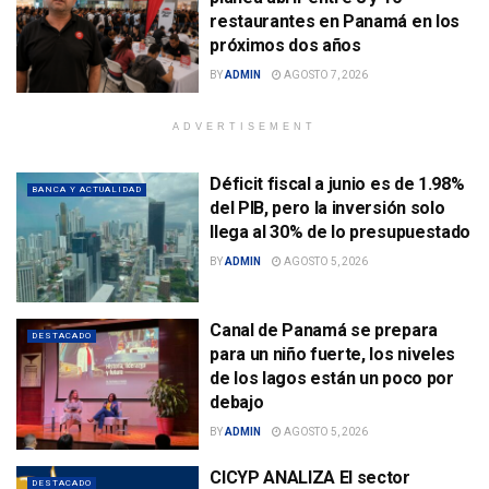
restaurantes en Panamá en los
próximos dos años
BY
ADMIN
AGOSTO 7, 2026
ADVERTISEMENT
Déficit fiscal a junio es de 1.98%
BANCA Y ACTUALIDAD
del PIB, pero la inversión solo
llega al 30% de lo presupuestado
BY
ADMIN
AGOSTO 5, 2026
Canal de Panamá se prepara
DESTACADO
para un niño fuerte, los niveles
de los lagos están un poco por
debajo
BY
ADMIN
AGOSTO 5, 2026
CICYP ANALIZA El sector
DESTACADO