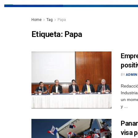
Home
Tag
Papa
Etiqueta:
Papa
Empre
posit
BY
ADMIN
Redacci
Industri
un momen
y ...
Panam
visa 