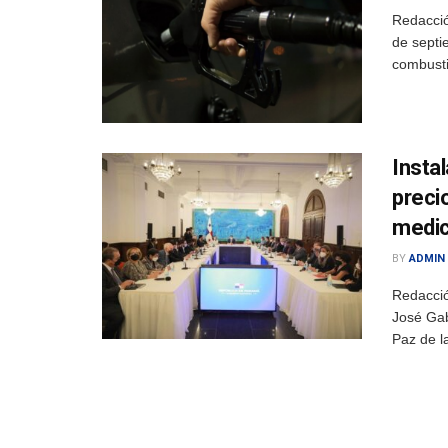
Redacció
de septi
combustib
Insta
preci
medi
BY
ADMIN
Redacció
José Gab
Paz de la