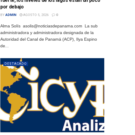
fuerte, los niveles de los lagos están un poco
por debajo
BY
ADMIN
AGOSTO 5, 2026
0
Alma Solís asolis@noticiasdepanama.com La sub
administradora y administradora designada de la
Autoridad del Canal de Panamá (ACP), Ilya Espino
de...
DESTACADO