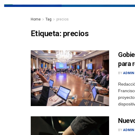
Home
Tag
precios
Etiqueta:
precios
Gobie
para 
BY
ADMIN
Redacció
Francisc
proyecto
dispositiv
Nuevo
BY
ADMIN