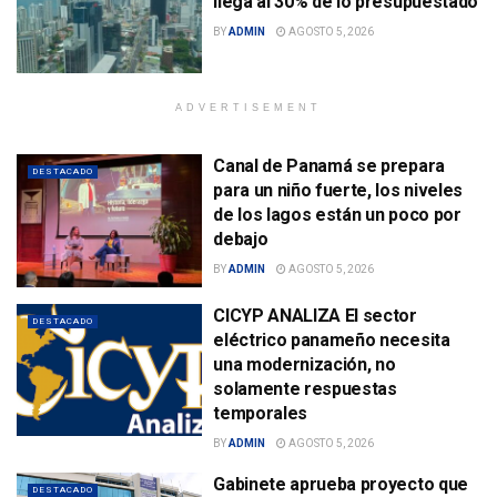
llega al 30% de lo presupuestado
BY
ADMIN
AGOSTO 5, 2026
ADVERTISEMENT
Canal de Panamá se prepara
DESTACADO
para un niño fuerte, los niveles
de los lagos están un poco por
debajo
BY
ADMIN
AGOSTO 5, 2026
CICYP ANALIZA El sector
DESTACADO
eléctrico panameño necesita
una modernización, no
solamente respuestas
temporales
BY
ADMIN
AGOSTO 5, 2026
Gabinete aprueba proyecto que
DESTACADO