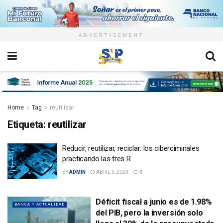
ADVERTISEMENT
Home
Tag
reutilizar
Etiqueta:
reutilizar
Reducir, reutilizar, reciclar: los ciberciminales
practicando las tres R
BY
ADMIN
ABRIL 5, 2023
0
Déficit fiscal a junio es de 1.98%
BANCA Y ACTUALIDAD
del PIB, pero la inversión solo