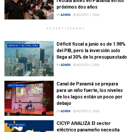
restaurantes en Panamá en los
próximos dos años
BY
ADMIN
AGOSTO 7, 2026
ADVERTISEMENT
Déficit fiscal a junio es de 1.98%
BANCA Y ACTUALIDAD
del PIB, pero la inversión solo
llega al 30% de lo presupuestado
BY
ADMIN
AGOSTO 5, 2026
Canal de Panamá se prepara
DESTACADO
para un niño fuerte, los niveles
de los lagos están un poco por
debajo
BY
ADMIN
AGOSTO 5, 2026
CICYP ANALIZA El sector
DESTACADO
eléctrico panameño necesita