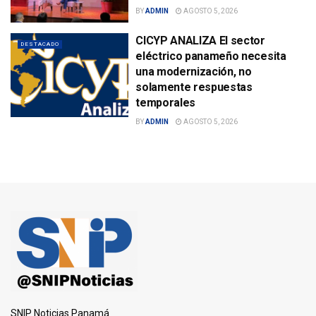
BY
ADMIN
AGOSTO 5, 2026
CICYP ANALIZA El sector
DESTACADO
eléctrico panameño necesita
una modernización, no
solamente respuestas
temporales
BY
ADMIN
AGOSTO 5, 2026
SNIP Noticias Panamá