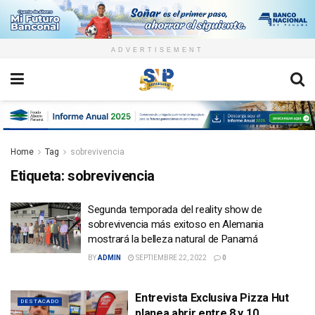
ADVERTISEMENT
Home
Tag
sobrevivencia
Etiqueta:
sobrevivencia
Segunda temporada del reality show de
sobrevivencia más exitoso en Alemania
mostrará la belleza natural de Panamá
BY
ADMIN
SEPTIEMBRE 22, 2022
0
Entrevista Exclusiva Pizza Hut
DESTACADO
planea abrir entre 8 y 10