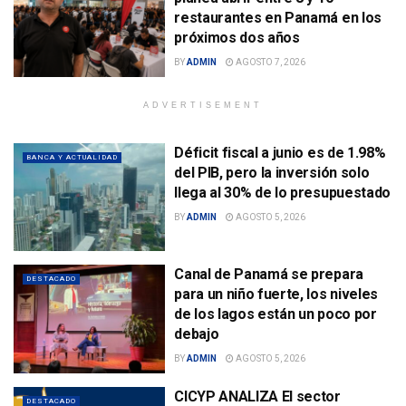
restaurantes en Panamá en los
próximos dos años
BY
ADMIN
AGOSTO 7, 2026
ADVERTISEMENT
Déficit fiscal a junio es de 1.98%
BANCA Y ACTUALIDAD
del PIB, pero la inversión solo
llega al 30% de lo presupuestado
BY
ADMIN
AGOSTO 5, 2026
Canal de Panamá se prepara
DESTACADO
para un niño fuerte, los niveles
de los lagos están un poco por
debajo
BY
ADMIN
AGOSTO 5, 2026
CICYP ANALIZA El sector
DESTACADO