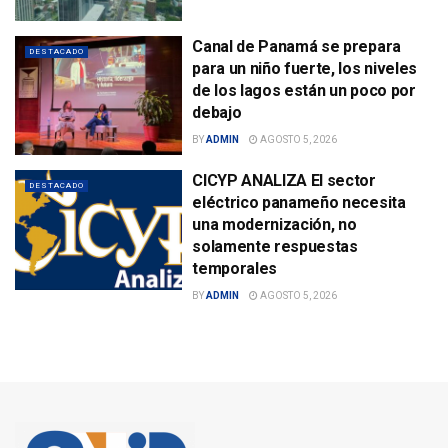
Canal de Panamá se prepara
DESTACADO
para un niño fuerte, los niveles
de los lagos están un poco por
debajo
BY
ADMIN
AGOSTO 5, 2026
CICYP ANALIZA El sector
DESTACADO
eléctrico panameño necesita
una modernización, no
solamente respuestas
temporales
BY
ADMIN
AGOSTO 5, 2026