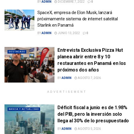
BY
ADMIN
DICIEMBRE 7, 2022
0
SpaceX, empresa de Elon Musk, lanzará
próximamente sistema de internet satelital
Starlink en Panamá
BY
ADMIN
JUNIO 13, 2022
0
Entrevista Exclusiva Pizza Hut
DESTACADO
planea abrir entre 8 y 10
restaurantes en Panamá en los
próximos dos años
BY
ADMIN
AGOSTO 7, 2026
ADVERTISEMENT
Déficit fiscal a junio es de 1.98%
BANCA Y ACTUALIDAD
del PIB, pero la inversión solo
llega al 30% de lo presupuestado
BY
ADMIN
AGOSTO 5, 2026