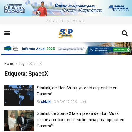
ADVERTISEMENT
Home
Tag
SpaceX
Etiqueta:
SpaceX
Starlink, de Elon Musk, ya está disponible en
Panamá
BY
ADMIN
MAYO 17, 2023
0
Starlink de SpaceX la empresa de Elon Musk
recibe aprobación de su licencia para operar en
Panamá!