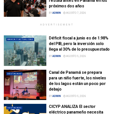
restaurantes en Panamá en los
próximos dos años
BY
ADMIN
AGOSTO 7, 2026
ADVERTISEMENT
Déficit fiscal a junio es de 1.98%
BANCA Y ACTUALIDAD
del PIB, pero la inversión solo
llega al 30% de lo presupuestado
BY
ADMIN
AGOSTO 5, 2026
Canal de Panamá se prepara
DESTACADO
para un niño fuerte, los niveles
de los lagos están un poco por
debajo
BY
ADMIN
AGOSTO 5, 2026
CICYP ANALIZA El sector
DESTACADO
eléctrico panameño necesita