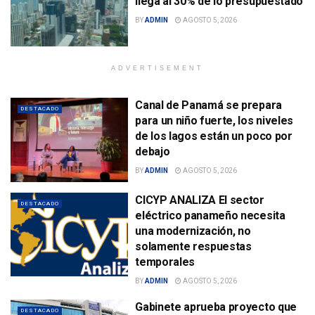
llega al 30% de lo presupuestado
BY
ADMIN
AGOSTO 5, 2026
ADVERTISEMENT
Canal de Panamá se prepara
DESTACADO
para un niño fuerte, los niveles
de los lagos están un poco por
debajo
BY
ADMIN
AGOSTO 5, 2026
CICYP ANALIZA El sector
DESTACADO
eléctrico panameño necesita
una modernización, no
solamente respuestas
temporales
BY
ADMIN
AGOSTO 5, 2026
Gabinete aprueba proyecto que
DESTACADO