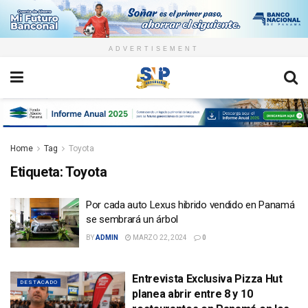
ADVERTISEMENT
Home
Tag
Toyota
Etiqueta:
Toyota
Por cada auto Lexus hibrido vendido en Panamá
se sembrará un árbol
BY
ADMIN
MARZO 22, 2024
0
Entrevista Exclusiva Pizza Hut
DESTACADO
planea abrir entre 8 y 10