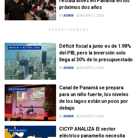
restaurantes en Panamá en los
próximos dos años
BY
ADMIN
AGOSTO 7, 2026
ADVERTISEMENT
Déficit fiscal a junio es de 1.98%
BANCA Y ACTUALIDAD
del PIB, pero la inversión solo
llega al 30% de lo presupuestado
BY
ADMIN
AGOSTO 5, 2026
Canal de Panamá se prepara
DESTACADO
para un niño fuerte, los niveles
de los lagos están un poco por
debajo
BY
ADMIN
AGOSTO 5, 2026
CICYP ANALIZA El sector
DESTACADO
eléctrico panameño necesita