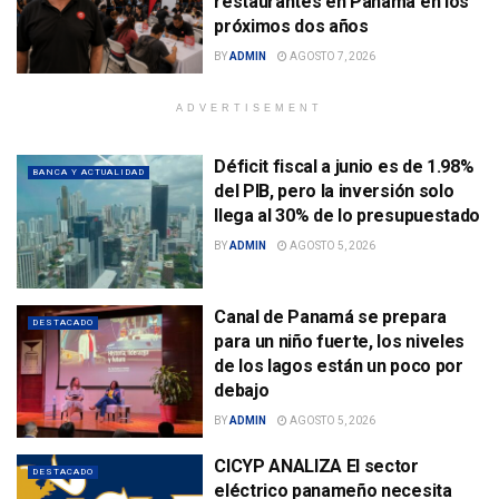
restaurantes en Panamá en los
próximos dos años
BY
ADMIN
AGOSTO 7, 2026
ADVERTISEMENT
Déficit fiscal a junio es de 1.98%
BANCA Y ACTUALIDAD
del PIB, pero la inversión solo
llega al 30% de lo presupuestado
BY
ADMIN
AGOSTO 5, 2026
Canal de Panamá se prepara
DESTACADO
para un niño fuerte, los niveles
de los lagos están un poco por
debajo
BY
ADMIN
AGOSTO 5, 2026
CICYP ANALIZA El sector
DESTACADO
eléctrico panameño necesita