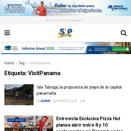
ADVERTISEMENT
Home
Tag
VisitPanama
Etiqueta:
VisitPanama
Isla Taboga, la propuesta de playa de la capital
panameña
BY
ADMIN
ENERO 8, 2018
0
Entrevista Exclusiva Pizza Hut
DESTACADO
planea abrir entre 8 y 10