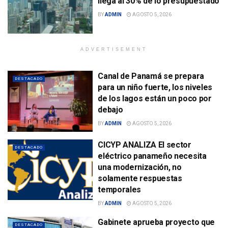
llega al 30% de lo presupuestado
BY
ADMIN
AGOSTO 5, 2026
ADVERTISEMENT
Canal de Panamá se prepara
DESTACADO
para un niño fuerte, los niveles
de los lagos están un poco por
debajo
BY
ADMIN
AGOSTO 5, 2026
CICYP ANALIZA El sector
DESTACADO
eléctrico panameño necesita
una modernización, no
solamente respuestas
temporales
BY
ADMIN
AGOSTO 5, 2026
Gabinete aprueba proyecto que
DESTACADO