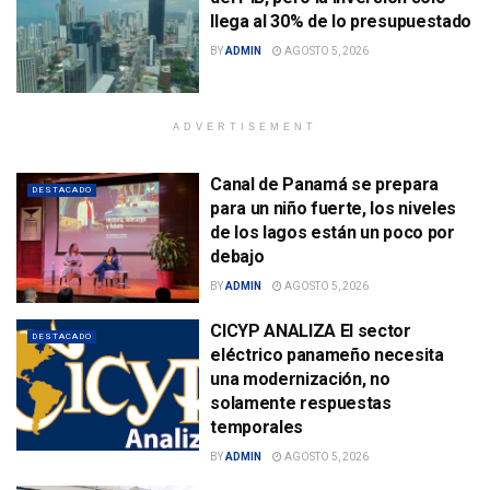
llega al 30% de lo presupuestado
BY
ADMIN
AGOSTO 5, 2026
ADVERTISEMENT
Canal de Panamá se prepara
DESTACADO
para un niño fuerte, los niveles
de los lagos están un poco por
debajo
BY
ADMIN
AGOSTO 5, 2026
CICYP ANALIZA El sector
DESTACADO
eléctrico panameño necesita
una modernización, no
solamente respuestas
temporales
BY
ADMIN
AGOSTO 5, 2026