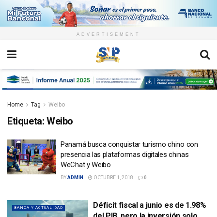
ADVERTISEMENT
Home
Tag
Weibo
Etiqueta:
Weibo
Panamá busca conquistar turismo chino con
presencia las plataformas digitales chinas
WeChat y Weibo
BY
ADMIN
OCTUBRE 1, 2018
0
Déficit fiscal a junio es de 1.98%
BANCA Y ACTUALIDAD
del PIB, pero la inversión solo