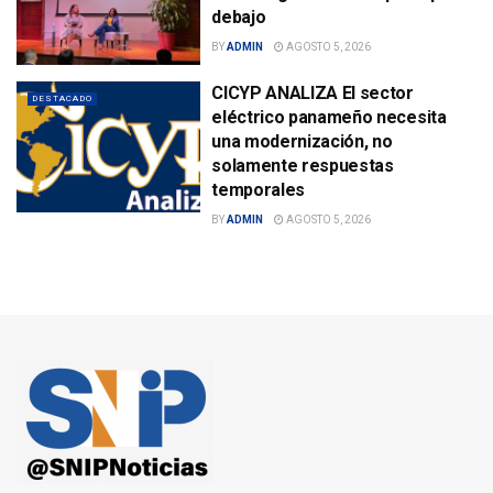
debajo
BY
ADMIN
AGOSTO 5, 2026
CICYP ANALIZA El sector
DESTACADO
eléctrico panameño necesita
una modernización, no
solamente respuestas
temporales
BY
ADMIN
AGOSTO 5, 2026