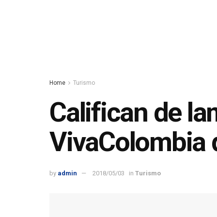
Home
Turismo
Califican de la
VivaColombia
by
admin
2018/05/03
in
Turismo