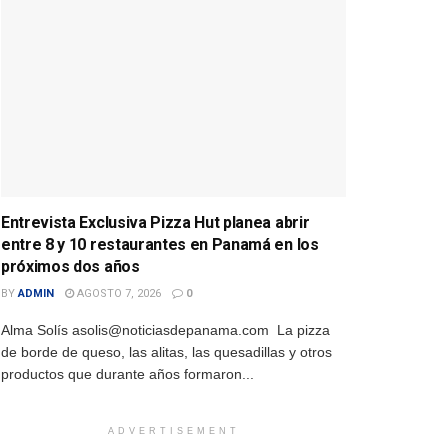
Entrevista Exclusiva Pizza Hut planea abrir
entre 8 y 10 restaurantes en Panamá en los
próximos dos años
BY
ADMIN
AGOSTO 7, 2026
0
Alma Solís asolis@noticiasdepanama.com La pizza
de borde de queso, las alitas, las quesadillas y otros
productos que durante años formaron...
ADVERTISEMENT