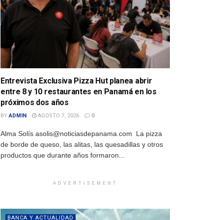
Entrevista Exclusiva Pizza Hut planea abrir
entre 8 y 10 restaurantes en Panamá en los
próximos dos años
BY
ADMIN
AGOSTO 7, 2026
0
Alma Solís asolis@noticiasdepanama.com La pizza
de borde de queso, las alitas, las quesadillas y otros
productos que durante años formaron...
ADVERTISEMENT
BANCA Y ACTUALIDAD