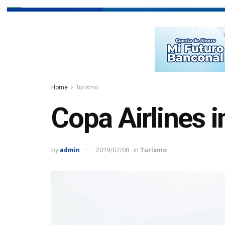
Home
Turismo
Copa Airlines i
by
admin
2019/07/08
in
Turismo