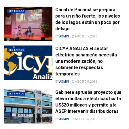
Canal de Panamá se prepara
DESTACADO
para un niño fuerte, los niveles
de los lagos están un poco por
debajo
BY
ADMIN
AGOSTO 5, 2026
CICYP ANALIZA El sector
DESTACADO
eléctrico panameño necesita
una modernización, no
solamente respuestas
temporales
BY
ADMIN
AGOSTO 5, 2026
Gabinete aprueba proyecto que
DESTACADO
eleva multas a eléctricas hasta
US$20 millones y permite a la
ASEP intervenir distribuidoras
BY
ADMIN
AGOSTO 4, 2026